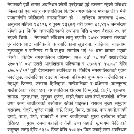
नेपालको पूर्वी भागमा अवस्थित कोशी प्रदेशको पूर्व उत्तरमा रहेको पाँचथर
जिल्लाको एक मात्र नगरपालिका फिदिम नगरपालिका मध्यपहाडी र मेची
राजमार्गसँग जोडिएको नगरपालिका हो । राष्ट्रिय जनगणना २०७८
अनुसार महिला २४८१६ र पुरुष २३६७९ गरी जम्मा ४८,४९५ जनसंख्या
रहेको छ। फिदिम नगरपालिकाको स्थापना मिति २०७१ ‍वैशाख २५ गते
भएको थियो । नेपालको संविधान लागु भएपछि २०७४ सालमा राज्यको
पुनसंरचनाबाट साविकको नगरपालिकामा लुङरुपा, नाङ्गिन, याङनाम,
लुम्फाबुङ र रानिटार गा.वि.स.हरु समावेश भई १४ वडा कायम भएको
थियो। फिदिम नगरपालिका दक्षिणमा २७० ०३’ १८.२७” अक्षांशदेखि
२७०११’ ०५” उतरी आक्षांशसम्म पश्चिममा र ८७०४१’ १५.०७” देखि
८७०५५’११” पूर्वी देशान्तरमा अवस्थित छ।फिदिम नगरपालिकाको पूर्वमा
फालेलुड. गाउँपालिका र इलाम जिल्ला, पश्चिममा कुम्मायक गाउँपालिका र
तेहथुम जिल्ला, उत्तरमा हिलिहाड. गाउँपालिका र दक्षिणमा फाल्गुनन्द
गाउँपालिका रहेका छन्।नगरपालिका क्षेत्रमा लिम्बु,राई, क्षेत्री, ब्राम्हण,
तामाङ, गुरुङ,मगर, सुनुवार,भुजेल, माझी,नेवार,थारु,शेर्पा,राजवंशी, दलित
तथा अन्य जातीहरुको बसोबास रहेको पाइन्छ। यसका मुख्य समुदाय
ब्राम्हण, क्षेत्री, भुजेल माझी, राई, लिम्बु, नेवार, तामाड, मगर,कामी,सार्की
दमाई, थारु, शेर्पा, राजबंशी र अन्य जातीहरुको मुख्य बसोबास रहेको
देखिन्छ । मुख्य रुपमा पहाडी र केही उच्च पहाडी भू.भागमा फैलिएको
समुन्द्र सतह देखि १३८० फिट देखि १०७३७ फिट उचाई सम्म अवस्थित