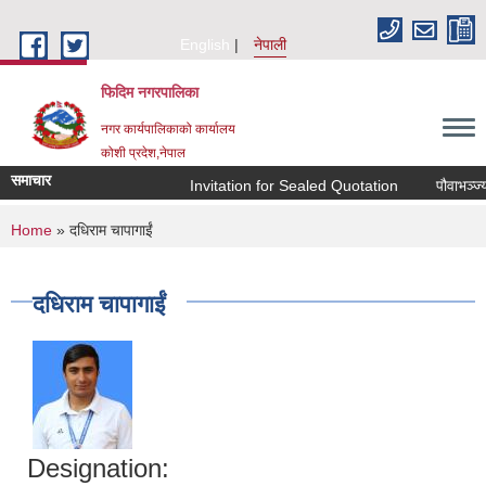
Skip to main content
English
नेपाली
फिदिम नगरपालिका
नगर कार्यपालिकाको कार्यालय
कोशी प्रदेश,नेपाल
समाचार
Invitation for Sealed Quotation
पौवाभञ्ज्य
You are here
Home
» दधिराम चापागाईं
दधिराम चापागाईं
Designation: