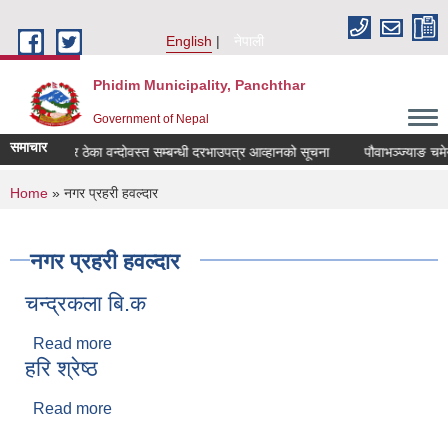
Skip to main content
English
नेपाली
Phidim Municipality, Panchthar
Government of Nepal
समाचार
्याङ चमेना घर ठेका वन्दोवस्त सम्बन्धी दरभाउपत्र आव्हानको सूचना
पौवाभञ्ज्याङ चमेना
You are here
Home
» नगर प्रहरी हवल्दार
नगर प्रहरी हवल्दार
चन्द्रकला बि.क
Read more
about चन्द्रकला बि.क
हरि श्रेष्ठ
Read more
about हरि श्रेष्ठ