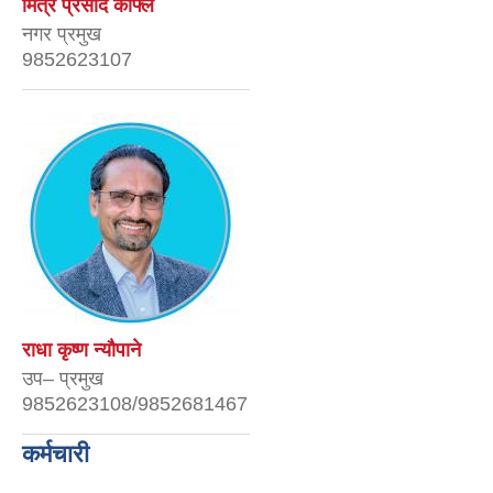
मित्र प्रसाद काफ्ले
नगर प्रमुख
9852623107
राधा कृष्ण न्यौपाने
उप– प्रमुख
9852623108/9852681467
कर्मचारी