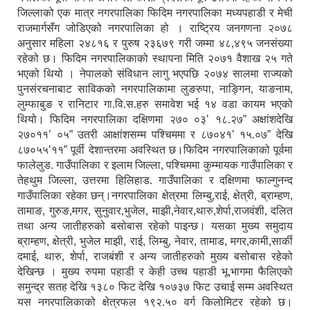
जिल्लाको एक मात्र नगरपालिका फिदिम नगरपालिका मध्यपहाडी र मेची
राजमार्गसँग जोडिएको नगरपालिका हो । राष्ट्रिय जनगणना २०७८
अनुसार महिला २४८१६ र पुरुष २३६७९ गरी जम्मा ४८,४९५ जनसंख्या
रहेको छ। फिदिम नगरपालिकाको स्थापना मिति २०७१ ‍वैशाख २५ गते
भएको थियो । नेपालको संविधान लागु भएपछि २०७४ सालमा राज्यको
पुनसंरचनाबाट साविकको नगरपालिकामा लुङरुपा, नाङ्गिन, याङनाम,
लुम्फाबुङ र रानिटार गा.वि.स.हरु समावेश भई १४ वडा कायम भएको
थियो। फिदिम नगरपालिका दक्षिणमा २७० ०३’ १८.२७” अक्षांशदेखि
२७०११’ ०५” उतरी आक्षांशसम्म पश्चिममा र ८७०४१’ १५.०७” देखि
८७०५५’११” पूर्वी देशान्तरमा अवस्थित छ।फिदिम नगरपालिकाको पूर्वमा
फालेलुड. गाउँपालिका र इलाम जिल्ला, पश्चिममा कुम्मायक गाउँपालिका र
तेहथुम जिल्ला, उत्तरमा हिलिहाड. गाउँपालिका र दक्षिणमा फाल्गुनन्द
गाउँपालिका रहेका छन्।नगरपालिका क्षेत्रमा लिम्बु,राई, क्षेत्री, ब्राम्हण,
तामाङ, गुरुङ,मगर, सुनुवार,भुजेल, माझी,नेवार,थारु,शेर्पा,राजवंशी, दलित
तथा अन्य जातीहरुको बसोबास रहेको पाइन्छ। यसका मुख्य समुदाय
ब्राम्हण, क्षेत्री, भुजेल माझी, राई, लिम्बु, नेवार, तामाड, मगर,कामी,सार्की
दमाई, थारु, शेर्पा, राजबंशी र अन्य जातीहरुको मुख्य बसोबास रहेको
देखिन्छ । मुख्य रुपमा पहाडी र केही उच्च पहाडी भू.भागमा फैलिएको
समुन्द्र सतह देखि १३८० फिट देखि १०७३७ फिट उचाई सम्म अवस्थित
यस नगरपालिकाको क्षेत्रफल १९२.५० वर्ग किलोमिटर रहेको छ।