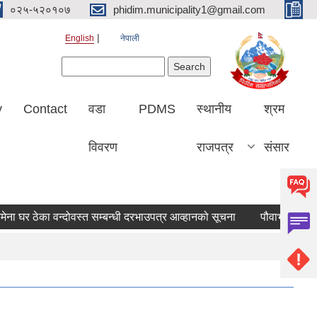
०२५-५२०१०७
phidim.municipality1@gmail.com
English
नेपाली
Search form
Search
y
Contact
वडा
PDMS
स्थानीय
श्रम
विवरण
राजपत्र
संसार
र ठेका वन्दोवस्त सम्बन्धी दरभाउपत्र आव्हानको सूचना
पौवाभञ्ज्याङ चमेना 