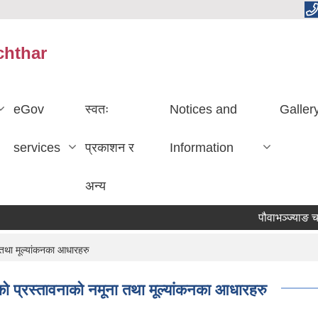
chthar
eGov
स्वतः
Notices and
Galler
services
प्रकाशन र
Information
अन्य
पौवाभञ्ज्याङ चमेना घ
ा तथा मूल्यांकनका आधारहरु
थाको प्रस्तावनाको नमूना तथा मूल्यांकनका आधारहरु