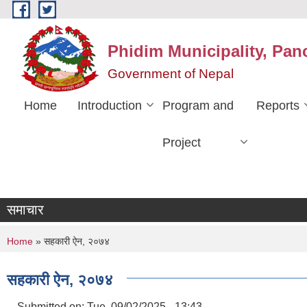
Skip to main content
Phidim Municipality, Pan
Government of Nepal
Home
Introduction
Program and
Reports
Project
समाचार
You are here
Home
» सहकारी ऐन, २०७४
सहकारी ऐन, २०७४
Submitted on:
Tue, 09/02/2025 - 13:43