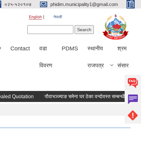
०२५-५२०१०७
phidim.municipality1@gmail.com
English
नेपाली
Search form
Search
y
Contact
वडा
PDMS
स्थानीय
श्रम
विवरण
राजपत्र
संसार
aled Quotation
पौवाभञ्ज्याङ चमेना घर ठेका वन्दोवस्त सम्बन्धी दरभाउपत