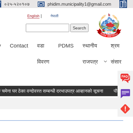
०२५-५२०१०७
phidim.municipality1@gmail.com
English
नेपाली
Search form
Search
y
Contact
वडा
PDMS
स्थानीय
श्रम
विवरण
राजपत्र
संसार
ेना घर ठेका वन्दोवस्त सम्बन्धी दरभाउपत्र आव्हानको सूचना
पौवाभञ्ज्याङ चम