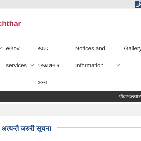
chthar
eGov
स्वतः
Notices and
Galler
services
प्रकाशन र
Information
अन्य
पौवाभञ्ज्याङ चम
अत्यन्तै जरुरी सूचना