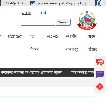
०२५-५२०१०७
phidim.municipality1@gmail.com
English
नेपाली
Search form
Search
y
Contact
वडा
PDMS
स्थानीय
श्रम
विवरण
राजपत्र
संसार
वन्दोवस्त सम्बन्धी दरभाउपत्र आव्हानको सूचना
पौवाभञ्ज्याङ चमेना घर ठेका