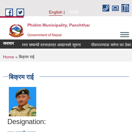
Skip to main content
English
नेपाली
Phidim Municipality, Panchthar
Government of Nepal
समाचार
 घर ठेका वन्दोवस्त सम्बन्धी दरभाउपत्र आव्हानको सूचना
पौवाभञ्ज्याङ चमेना घर ठेका व
You are here
Home
» बिक्रम राई
बिक्रम राई
Designation: