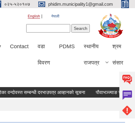
०२५-५२०१०७
phidim.municipality1@gmail.com
English
नेपाली
Search form
Search
y
Contact
वडा
PDMS
स्थानीय
श्रम
विवरण
राजपत्र
संसार
का वन्दोवस्त सम्बन्धी दरभाउपत्र आव्हानको सूचना
पौवाभञ्ज्याङ चमेना घर ठ