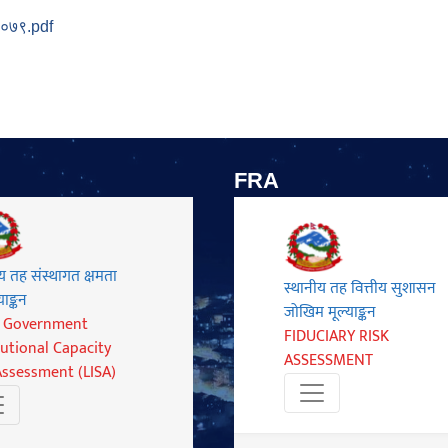
 २०७९.pdf
FRA