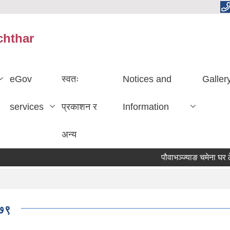
chthar
eGov
स्वतः
Notices and
Galler
services
प्रकाशन र
Information
अन्य
पौवाभञ्ज्याङ चमेना घर ठे
०७९