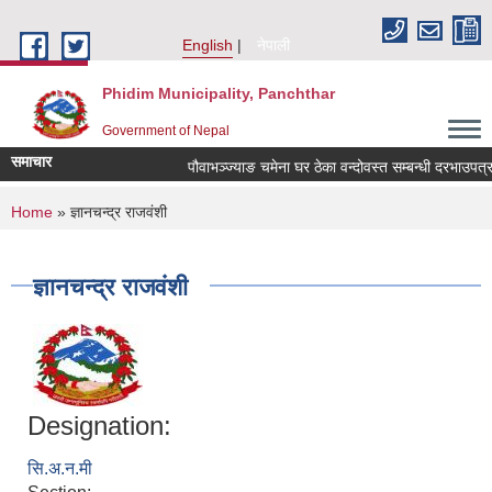
Skip to main content
English
नेपाली
Phidim Municipality, Panchthar
Government of Nepal
समाचार
पौवाभञ्ज्याङ चमेना घर ठेका वन्दोवस्त सम्बन्धी दरभाउपत्र
You are here
Home
» ज्ञानचन्द्र राजवंशी
ज्ञानचन्द्र राजवंशी
Designation:
सि.अ.न.मी