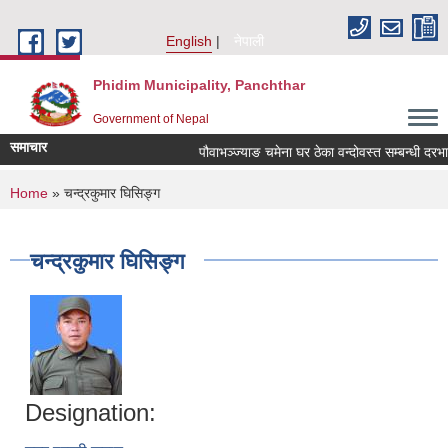
Skip to main content
English
नेपाली
Phidim Municipality, Panchthar
Government of Nepal
समाचार
पौवाभञ्ज्याङ चमेना घर ठेका वन्दोवस्त सम्बन्धी दरभा
You are here
Home
» चन्द्रकुमार घिसिङ्ग
चन्द्रकुमार घिसिङ्ग
Designation: