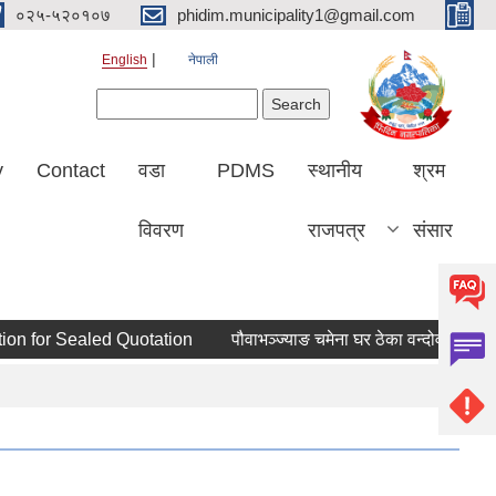
०२५-५२०१०७
phidim.municipality1@gmail.com
English
नेपाली
Search form
Search
y
Contact
वडा
PDMS
स्थानीय
श्रम
विवरण
राजपत्र
संसार
 for Sealed Quotation
पौवाभञ्ज्याङ चमेना घर ठेका वन्दोवस्त सम्बन्धी