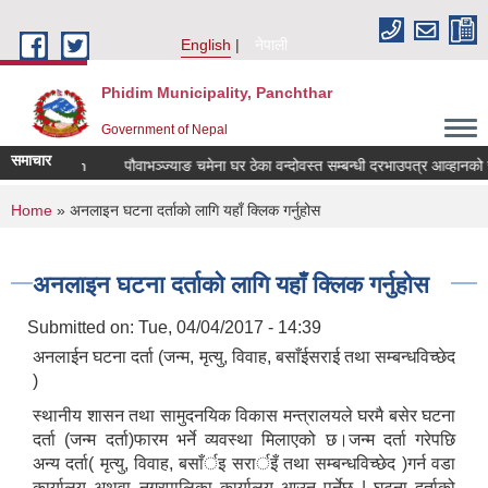
Skip to main content
English
नेपाली
Phidim Municipality, Panchthar
Government of Nepal
समाचार
d Quotation
पौवाभञ्ज्याङ चमेना घर ठेका वन्दोवस्त सम्बन्धी दरभाउपत्र आव्हानको स
You are here
Home
» अनलाइन घटना दर्ताकाे लागि यहाँ क्लिक गर्नुहोस
अनलाइन घटना दर्ताकाे लागि यहाँ क्लिक गर्नुहोस
Submitted on:
Tue, 04/04/2017 - 14:39
अनलाईन घटना दर्ता (जन्म, मृत्यु, विवाह, बसाँईसराई तथा सम्बन्धविच्छेद
)
स्थानीय शासन तथा सामुदनयिक विकास मन्त्रालयले घरमै बसेर घटना
दर्ता (जन्म दर्ता)फारम भर्ने व्यवस्था मिलाएको छ।जन्म दर्ता गरेपछि
अन्य दर्ता( मृत्यु, विवाह, बसाँर्इ सरार्इँ तथा सम्बन्धविच्छेद )गर्न वडा
कार्यालय अथवा नगरपालिका कार्यालय आउनु पर्नेछ | घटना दर्ताको