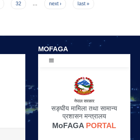
32
…
next ›
last »
MOFAGA