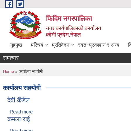
Skip to main content
फिदिम नगरपालिका
नगर कार्यपालिकाको कार्यालय
कोशी प्रदेश,नेपाल
गृहपृष्ठ
परिचय
प्रतिवेदन
स्वतः प्रकाशन र अन्य
व
समाचार
You are here
Home
» कार्यालय सहयाेगी
कार्यालय सहयाेगी
देवी कँडेल
Read more
about देवी कँडेल
कमला राई
Read more
about कमला राई