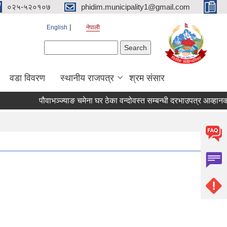
०२५-५२०१०७
phidim.municipality1@gmail.com
English
नेपाली
Search form
Search
वडा विवरण
स्थानीय राजपत्र
श्रम संसार
पौवाभञ्ज्याङ चमेना घर ठेका वन्दोवस्त सम्बन्धी दरभाउपत्र आव्हानक