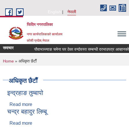
Skip to main content
English
नेपाली
फिदिम नगरपालिका
नगर कार्यपालिकाको कार्यालय
कोशी प्रदेश,नेपाल
समाचार
पौवाभञ्ज्याङ चमेना घर ठेका वन्दोवस्त सम्बन्धी दरभाउपत्र आव्हानको स
You are here
Home
» अधिकृत छैटाैँ
अधिकृत छैटाैँ
इन्द्रहाङ तुम्बापो
Read more
about इन्द्रहाङ तुम्बापो
चन्द्र बहादुर लिम्बू
Read more
about चन्द्र बहादुर लिम्बू