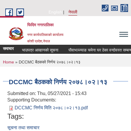
Skip to main content
English
नेपाली
फिदिम नगरपालिका
नगर कार्यपालिकाको कार्यालय
कोशी प्रदेश,नेपाल
समाचार
स्त सम्बन्धी दरभाउपत्र आव्हानको सूचना
पौवाभञ्ज्याङ चमेना घर ठेका वन्दोवस्त सम्बन्
You are here
Home
» DCCMC बैठकको निर्णय २०७८।०२।१३
DCCMC बैठकको निर्णय २०७८।०२।१३
Submitted on:
Thu, 05/27/2021 - 15:43
Supporting Documents:
DCCMC निर्णय मिति २०७८।०२।१३.pdf
Tags:
सूचना तथा समाचार