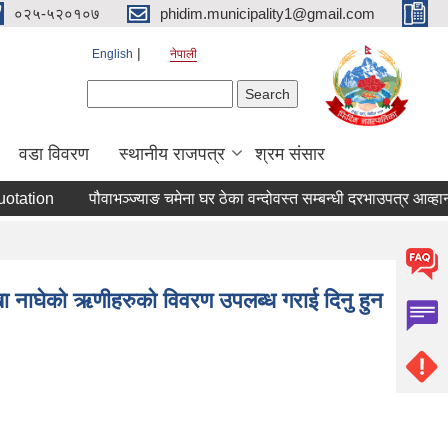
०२५-५२०१०७
phidim.municipality1@gmail.com
English
नेपाली
Search form
Search
वडा विवरण
स्थानीय राजपत्र
श्रम संसार
tation
पौवाभञ्ज्याङ चमेना घर ठेका वन्दोवस्त सम्बन्धी दरभाउपत्र आव्हान
खा नाघेको ऋणीहरुको विवरण उपलब्ध गराई दिनु हुन