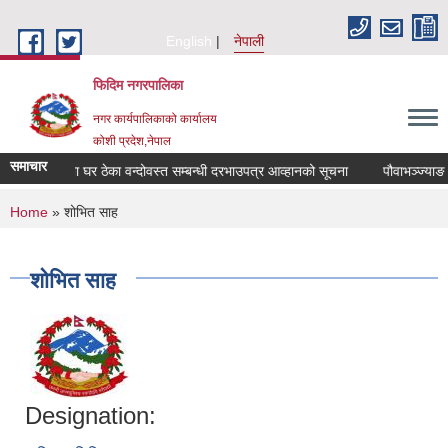
Skip to main content
English
नेपाली
फिदिम नगरपालिका
नगर कार्यपालिकाको कार्यालय
कोशी प्रदेश,नेपाल
समाचार
भञ्ज्याङ चमेना घर ठेका वन्दोवस्त सम्बन्धी दरभाउपत्र आव्हानको सूचना
पौवाभञ्ज्याङ च
You are here
Home
» शोभित साह
शोभित साह
Designation: