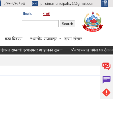
०२५-५२०१०७
phidim.municipality1@gmail.com
English
नेपाली
Search form
Search
वडा विवरण
स्थानीय राजपत्र
श्रम संसार
दोवस्त सम्बन्धी दरभाउपत्र आव्हानको सूचना
पौवाभञ्ज्याङ चमेना घर ठेका वन