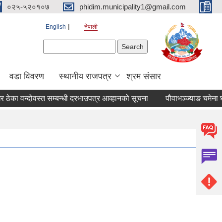
०२५-५२०१०७
phidim.municipality1@gmail.com
English
नेपाली
Search form
Search
वडा विवरण
स्थानीय राजपत्र
श्रम संसार
ठेका वन्दोवस्त सम्बन्धी दरभाउपत्र आव्हानको सूचना
पौवाभञ्ज्याङ चमेना घर