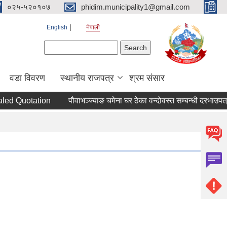
०२५-५२०१०७
phidim.municipality1@gmail.com
English
नेपाली
Search form
Search
वडा विवरण
स्थानीय राजपत्र
श्रम संसार
led Quotation
पौवाभञ्ज्याङ चमेना घर ठेका वन्दोवस्त सम्बन्धी दरभाउपत्