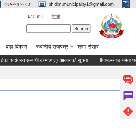
०२५-५२०१०७
phidim.municipality1@gmail.com
English
नेपाली
Search form
Search
वडा विवरण
स्थानीय राजपत्र
श्रम संसार
ठेका वन्दोवस्त सम्बन्धी दरभाउपत्र आव्हानको सूचना
पौवाभञ्ज्याङ चमेना घर 