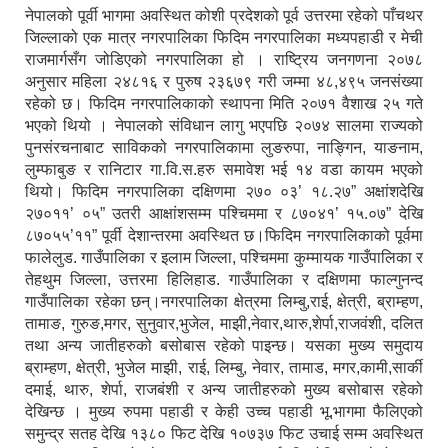
नेपालको पूर्वी भागमा अवस्थित कोशी प्रदेशको पूर्व उत्तरमा रहेको पाँचथर
जिल्लाको एक मात्र नगरपालिका फिदिम नगरपालिका मध्यपहाडी र मेची
राजमार्गसँग जोडिएको नगरपालिका हो । राष्ट्रिय जनगणना २०७८
अनुसार महिला २४८१६ र पुरुष २३६७९ गरी जम्मा ४८,४९५ जनसंख्या
रहेको छ। फिदिम नगरपालिकाको स्थापना मिति २०७१ ‍वैशाख २५ गते
भएको थियो । नेपालको संविधान लागु भएपछि २०७४ सालमा राज्यको
पुनसंरचनाबाट साविकको नगरपालिकामा लुङरुपा, नाङ्गिन, याङनाम,
लुम्फाबुङ र रानिटार गा.वि.स.हरु समावेश भई १४ वडा कायम भएको
थियो। फिदिम नगरपालिका दक्षिणमा २७० ०३’ १८.२७” अक्षांशदेखि
२७०११’ ०५” उतरी आक्षांशसम्म पश्चिममा र ८७०४१’ १५.०७” देखि
८७०५५’११” पूर्वी देशान्तरमा अवस्थित छ।फिदिम नगरपालिकाको पूर्वमा
फालेलुड. गाउँपालिका र इलाम जिल्ला, पश्चिममा कुम्मायक गाउँपालिका र
तेहथुम जिल्ला, उत्तरमा हिलिहाड. गाउँपालिका र दक्षिणमा फाल्गुनन्द
गाउँपालिका रहेका छन्।नगरपालिका क्षेत्रमा लिम्बु,राई, क्षेत्री, ब्राम्हण,
तामाङ, गुरुङ,मगर, सुनुवार,भुजेल, माझी,नेवार,थारु,शेर्पा,राजवंशी, दलित
तथा अन्य जातीहरुको बसोबास रहेको पाइन्छ। यसका मुख्य समुदाय
ब्राम्हण, क्षेत्री, भुजेल माझी, राई, लिम्बु, नेवार, तामाड, मगर,कामी,सार्की
दमाई, थारु, शेर्पा, राजबंशी र अन्य जातीहरुको मुख्य बसोबास रहेको
देखिन्छ । मुख्य रुपमा पहाडी र केही उच्च पहाडी भू.भागमा फैलिएको
समुन्द्र सतह देखि १३८० फिट देखि १०७३७ फिट उचाई सम्म अवस्थित